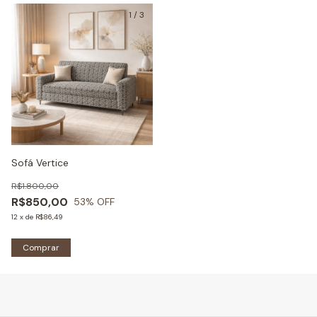
1
/
3
Sofá Vertice
R$1.800,00
R$850,00
53
% OFF
12
x
de
R$86,49