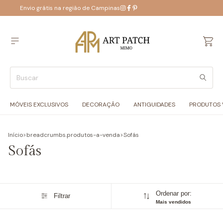
Envio grátis na região de Campinas
MÓVEIS EXCLUSIVOS
DECORAÇÃO
ANTIGUIDADES
PRODUTOS 
Início
>
breadcrumbs.produtos-a-venda
>
Sofás
Sofás
Ordenar por:
Filtrar
Mais vendidos