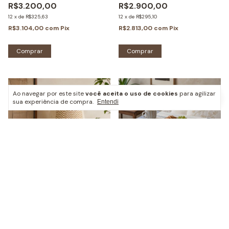
R$3.200,00
R$2.900,00
12
x
de
R$325,63
12
x
de
R$295,10
R$3.104,00
com
Pix
R$2.813,00
com
Pix
Ao navegar por este site
você aceita o uso de cookies
para agilizar
sua experiência de compra.
Entendi
Abajur Trama
Mesinha Sereno
R$690,00
R$320,00
12
x
de
R$70,21
7
x
de
R$53,36