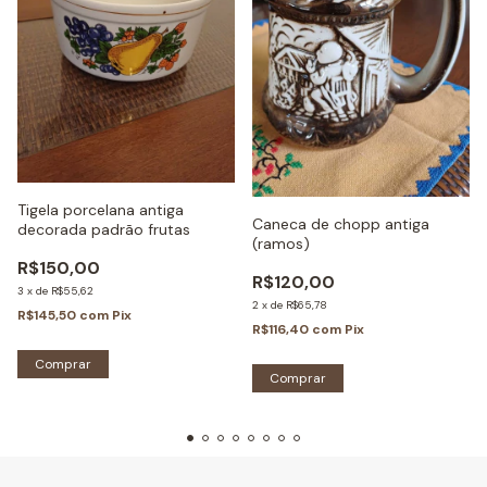
Tigela porcelana antiga
Caneca de chopp antiga
decorada padrão frutas
(ramos)
R$150,00
R$120,00
3
x
de
R$55,62
2
x
de
R$65,78
R$145,50
com
Pix
R$116,40
com
Pix