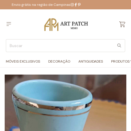
Envio grátis na região de Campinas
MÓVEIS EXCLUSIVOS
DECORAÇÃO
ANTIGUIDADES
PRODUTOS 
1
/
2