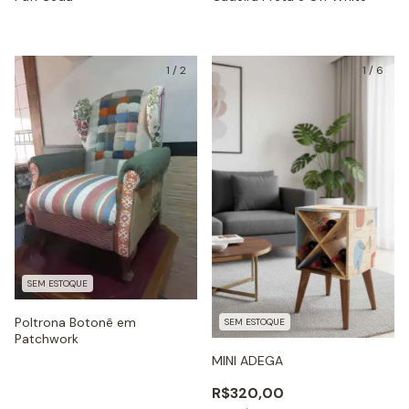
1
/
2
1
/
6
SEM ESTOQUE
Poltrona Botonê em
SEM ESTOQUE
Patchwork
MINI ADEGA
R$320,00