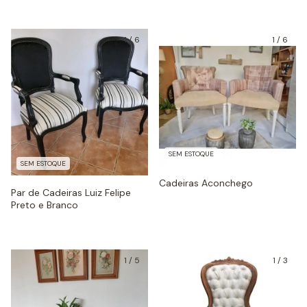
1
/
6
1
/
6
SEM ESTOQUE
SEM ESTOQUE
Cadeiras Aconchego
Par de Cadeiras Luiz Felipe
Preto e Branco
1
/
5
1
/
3