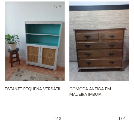
1
/
4
1
/
8
ESTANTE PEQUENA VERSÁTIL
COMODA ANTIGA EM
MADEIRA IMBUIA
1
/
3
1
/
4