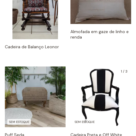
Almofada em gaze de linho e
renda
Cadeira de Balanço Leonor
1
/
3
1
/
3
SEM ESTOQUE
SEM ESTOQUE
Puff Seda
Cadeira Preta e Off White