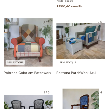
7
x
de
R$53,36
R$310,40
com
Pix
1
/
5
1
/
6
SEM ESTOQUE
SEM ESTOQUE
Poltrona Color em Patchwork
Poltrona PatchWork Azul
1
/
5
1
/
4