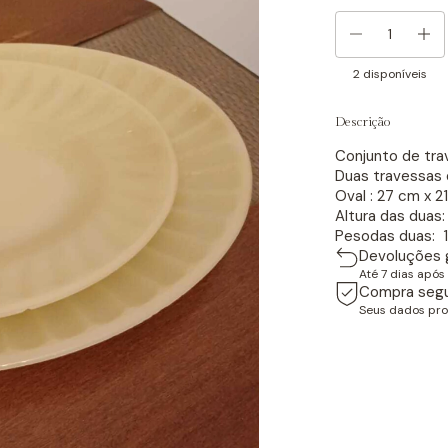
2
disponíveis
Descrição
Conjunto de tra
Duas travessas 
Oval : 27 cm x 
Altura das duas
Pesodas duas: 
Devoluções g
Até 7 dias apó
Compra seg
Seus dados pro