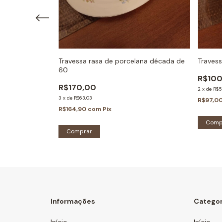
ana
Travessa rasa de porcelana década de
Travess
60
R$100
R$170,00
2
x
de
R$5
3
x
de
R$63,03
R$97,0
R$164,90
com
Pix
Informações
Categor
Início
Início