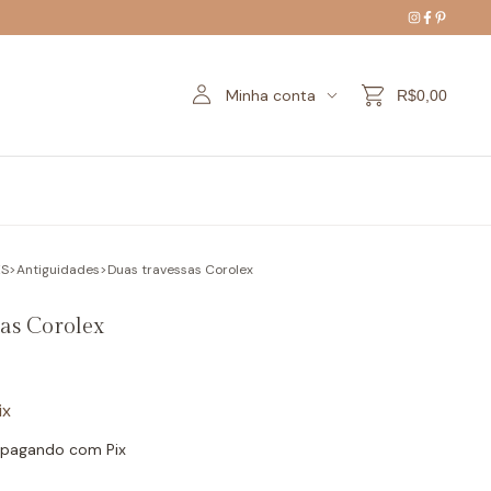
Minha conta
R$0,00
ES
>
Antiguidades
>
Duas travessas Corolex
sas Corolex
ix
pagando com Pix