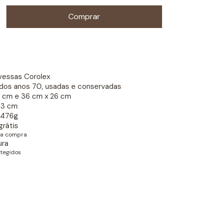
vessas Corolex
dos anos 70, usadas e conservadas
21 cm e 36 cm x 26 cm
: 3 cm
1476g
rátis
s a compra
ura
tegidos