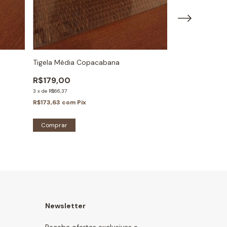
Tigela Média Copacabana
Tigela decorad
R$179,00
R$80,00
3
x
de
R$66,37
R$77,60
com
Pix
R$173,63
com
Pix
Newsletter
Receba ofertas exclusivas e