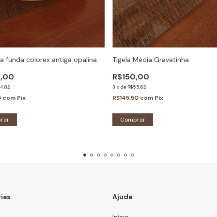
a funda colorex antiga opalina
Tigela Média Gravatinha
,00
R$150,00
4,82
3
x
de
R$55,62
0
com
Pix
R$145,50
com
Pix
ias
Ajuda
Início