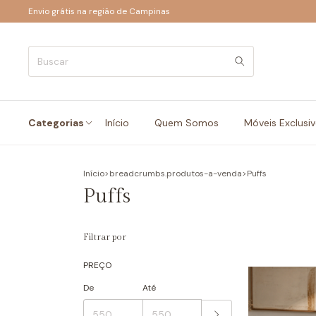
Envio grátis na região de Campinas
Categorias
Início
Quem Somos
Móveis Exclusi
Início
>
breadcrumbs.produtos-a-venda
>
Puffs
Puffs
Filtrar por
PREÇO
De
Até