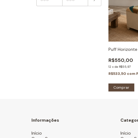
Puff Horizonte
R$550,00
12
x
de
R$55,97
R$533,50
com
Informações
Categor
Início
Início