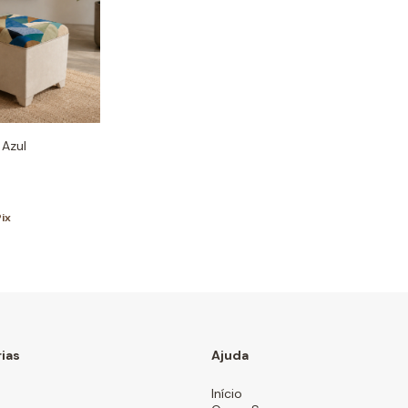
 Azul
Pix
ias
Ajuda
Início